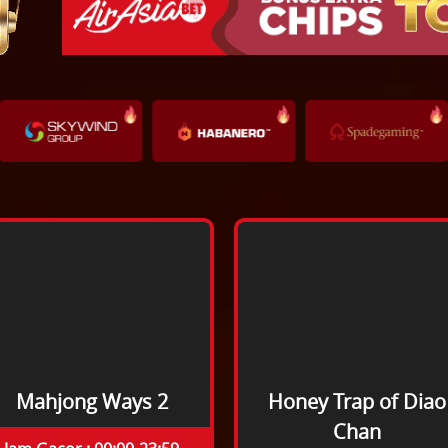
Mahjong Ways 2
Honey Trap of Diao
Chan