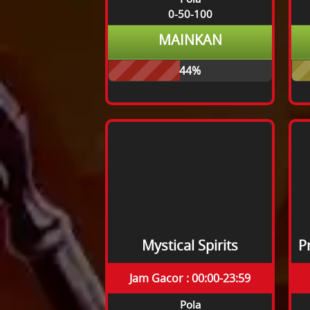
0-50-100
MAINKAN
44%
Mystical Spirits
P
Jam Gacor : 00:00-23:59
Pola