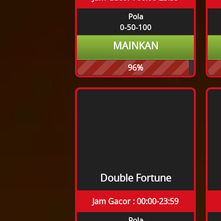
Pola
0-50-100
MAINKAN
96%
Double Fortune
Jam Gacor : 00:00-23:59
Pola