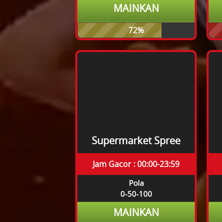
MAINKAN
72%
Supermarket Spree
Jam Gacor : 00:00-23:59
Pola
0-50-100
MAINKAN