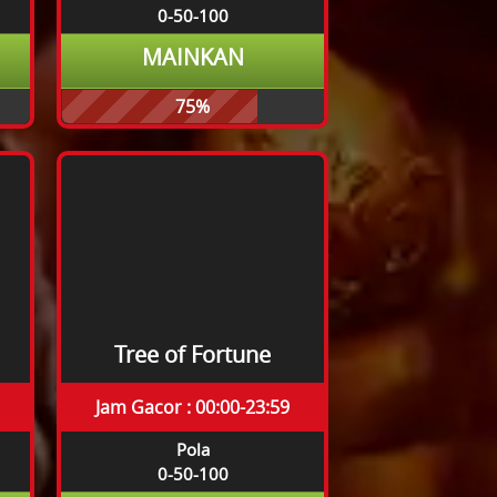
0-50-100
MAINKAN
75%
Tree of Fortune
Jam Gacor : 00:00-23:59
Pola
0-50-100