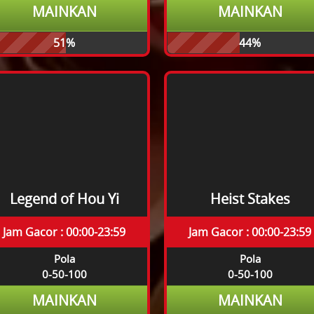
MAINKAN
MAINKAN
51%
44%
Legend of Hou Yi
Heist Stakes
Jam Gacor : 00:00-23:59
Jam Gacor : 00:00-23:59
Pola
Pola
0-50-100
0-50-100
MAINKAN
MAINKAN