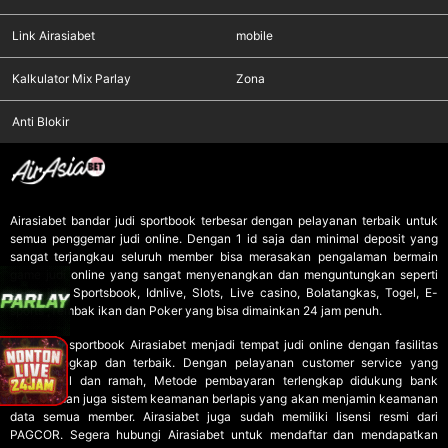
Link Airasiabet
mobile
Kalkulator Mix Parlay
Zona
Anti Blokir
Airasiabet
bandar judi sportbook terbesar dengan pelayanan terbaik untuk
semua penggemar judi online. Dengan 1 id saja dan minimal deposit yang
sangat terjangkau seluruh member bisa merasakan pengalaman bermain
game judi online yang sangat menyenangkan dan menguntungkan seperti
game judi Sportsbook, Idnlive, Slots, Live casino, Bolatangkas, Togel, E-
sports ,Tembak ikan dan Poker yang bisa dimainkan 24 jam penuh.
Agen judi sportbook
Airasiabet menjadi tempat judi online dengan fasilitas
paling lengkap dan terbaik. Dengan pelayanan customer service yang
profesional dan ramah, Metode pembayaran terlengkap didukung bank
ternama dan juga sistem keamanan berlapis yang akan menjamin keamanan
data semua member. Airasiabet juga sudah memiliki lisensi resmi dari
PAGCOR. Segera hubungi Airasiabet untuk mendaftar dan mendapatkan